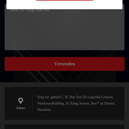
Verzenden
Voeg toe: gebied C, 3F, Bao Yun Da Logistiek Centrum,
WarehouseBuilding, Xi Xiang Avenue, Bao?? an District,
Adres:
Shenzhen,