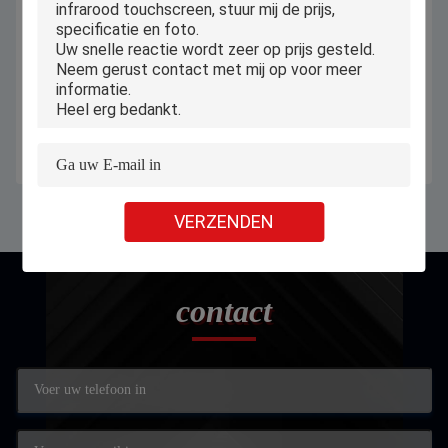
Allen in Één Mini-bureaublad
Het van Desktopmini computers
Windows-computertablet 10,1
intel twaalfde i5 1235U
Duim met Poe Touchscreen
minibureaucomputerpc
Krijg Beste Prijs
Krijg Beste Prijs
VERZENDEN
contact