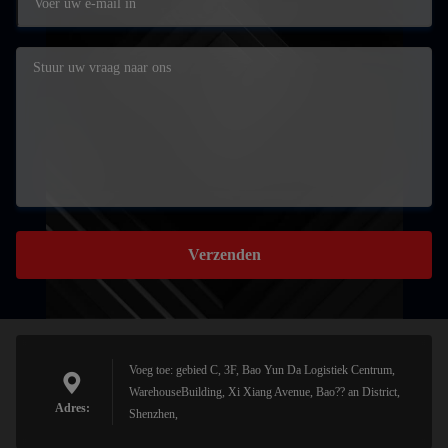
Verzenden
Voeg toe: gebied C, 3F, Bao Yun Da Logistiek Centrum,
WarehouseBuilding, Xi Xiang Avenue, Bao?? an District,
Adres:
Shenzhen,