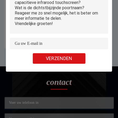
PiPO X3 allen in Één Pos Machine
8,9 Duim met 58mm Thermische
Printer
Krijg Beste Prijs
VERZENDEN
contact