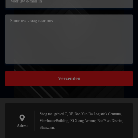
Verzenden
Voeg toe: gebied C, 3F, Bao Yun Da Logistiek Centrum,
WarehouseBuilding, Xi Xiang Avenue, Bao?? an District,
Adres:
Shenzhen,