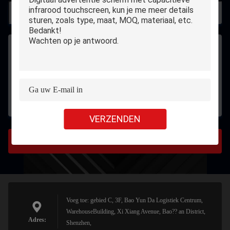
VERZENDEN
Verzenden
Voeg toe: gebied C, 3F, Bao Yun Da Logistiek Centrum,
WarehouseBuilding, Xi Xiang Avenue, Bao?? an District,
Adres:
Shenzhen,