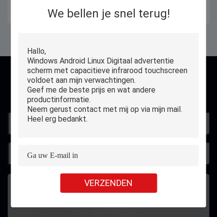
Notitieboekje van de
Krijg Beste Prijs
We bellen je snel terug!
Krijg Beste Prijs
Onderwijsstudent FHD
contact
VERZENDEN