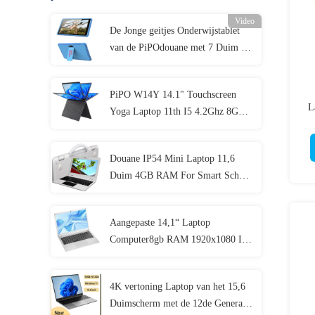
Video
De Jonge geitjes Onderwijstablet
van de PiPOdouane met 7 Duim 8
Duim 10,1 Duim
PiPO W14Y 14.1" Touchscreen
L
Yoga Laptop 11th I5 4.2Ghz 8GB
Ram Slanke Draagbare Notebook
Computer
Douane IP54 Mini Laptop 11,6
Duim 4GB RAM For Smart School
Student
Aangepaste 14,1“ Laptop
Computer8gb RAM 1920x1080 IPS
voor Student
4K vertoning Laptop van het 15,6
Duimscherm met de 12de Generatie