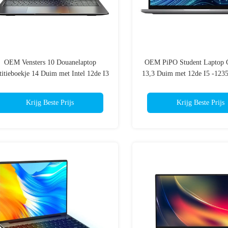
OEM Vensters 10 Douanelaptop
OEM PiPO Student Laptop 
itieboekje 14 Duim met Intel 12de I3
13,3 Duim met 12de I5 -1235
I5 I7
11 van Intel
Krijg Beste Prijs
Krijg Beste Prijs