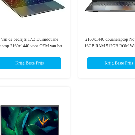
Van de bedrijfs 17,3 Duimdouane
2160x1440 douanelaptop Not
aptop 2160x1440 voor OEM van het
16GB RAM 512GB ROM With 
Bureauwerk
1215U cpu
Krijg Beste Prijs
Krijg Beste Prijs