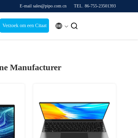
E-mail sales@pipo.com.cn
TEL. 86-755-23501393


Verzoek om een Citaat
ne Manufacturer