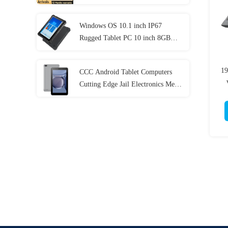
van I3 I5 I7 elfde
Windows OS 10.1 inch IP67
Rugged Tablet PC 10 inch 8GB
RAM Met NFC Lan Port
19
CCC Android Tablet Computers
Cutting Edge Jail Electronics Met
MT6737 CPU 32GB-128GB opslag