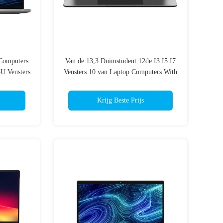
Computers
Van de 13,3 Duimstudent 12de I3 I5 I7
U Vensters
Vensters 10 van Laptop Computers With
Intel
Krijg Beste Prijs