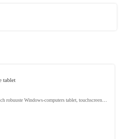
 tablet
nch robuuste Windows-computers tablet, touchscreen
triële tablets pc