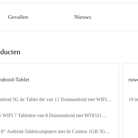
Gevallen
Nieuws
oducten
droid-Tablet
ruwe
droid 5G de Tablet die van 11 Duimandroid met WIFI
10 i
EM van 4G LTE ODM roepen
indus
 WIFI 7 Tabletten van 8 Duimandroid met MT8321
C9832E MT8765 cpu
 8“ Android-Tabletcomputers met de Camera 1GB 3GB