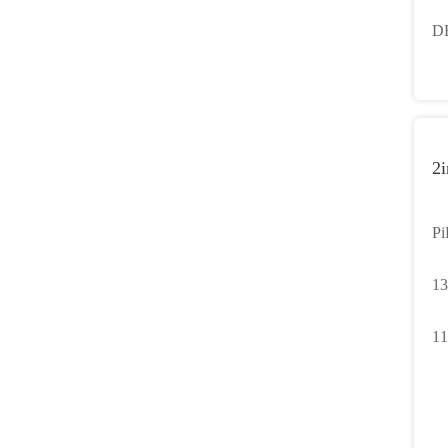
4
D
D
V
T
2i
Pi
N1
13
10
11
Wi