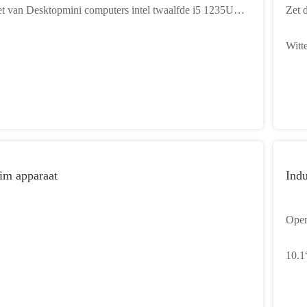
t van Desktopmini computers intel twaalfde i5 1235U
Zet 
nibureaucomputerpc
Vert
Witt
voor
im apparaat
Indu
Open
Aanr
10.1
scre