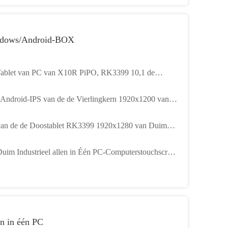
dows/Android-BOX
ablet van PC van X10R PiPO, RK3399 10,1 de
et1920x1280 IPS van Duimandroid
 Android-IPS van de de Vierlingkern 1920x1200 van
 X11R RK3288 van de Tablet computerdoos
van de de Doostablet RK3399 1920x1280 van Duim
zontale PiPO IPS Wifi Hdmi
Duim Industrieel allen in Één PC-Computerstouchscreen
 Ram + 32GB-ROM
n in één PC