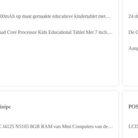
00mAh op maat gemaakte educatieve kindertablet met
24 d
A-beschermhoes
Stre
ad Core Processor Kids Educational Tablet Met 7 inch
De C
herm Koptelefoon Jack En Microfoon
23,8
Aang
19 
inipc
POS
 J4125 N5105 8GB RAM van Mini Computers van de
LCD 
nless Industriële Desktop
RAM