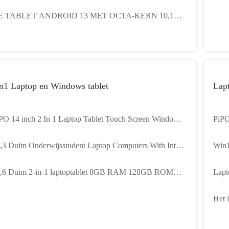
GB MT8321 SC9832E MT8765 van 5G WIFI
E TABLET ANDROID 13 MET OCTA-KERN 10,1
UIM6gb 8GB RAM 128GB ROM 1920X1200 FHD
AN 5GHZ WIFI 4G LTE TELEFONEERT
ABLETcomputer
n1 Laptop en Windows tablet
Lap
PO 14 inch 2 In 1 Laptop Tablet Touch Screen Windows
PiPO
00 Laptop Computer FHD 5000mAh 5G WiFi
Ops
,3 Duim Onderwijsstudent Laptop Computers With Intel
Win1
 Intel 11 12Th I3 I5 I7
Dui
,6 Duim 2-in-1 laptoptablet 8GB RAM 128GB ROM
Lapt
th Adapter 12v 2a
1200
Het 
Duim