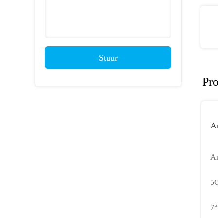
Stuur
Pr
An
An
O
5G
S
7“