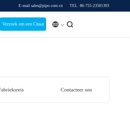
E-mail sales@pipo.com.cn
TEL. 86-755-23501393


Verzoek om een Citaat
Fabrieksreis
Contacteer ons