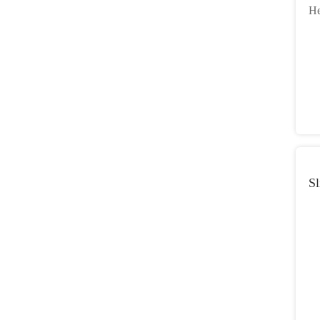
He
mi
Sl