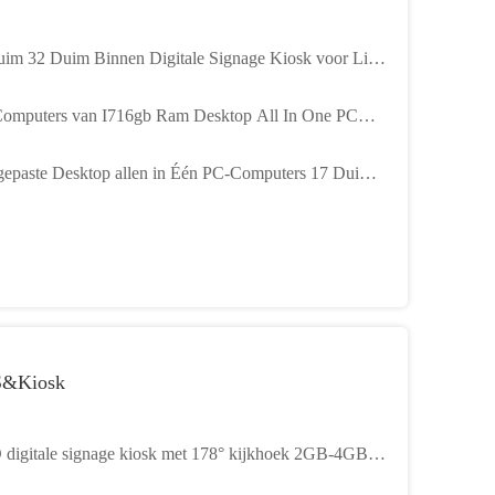
uim 32 Duim Binnen Digitale Signage Kiosk voor Live
am Studio Display
omputers van I716gb Ram Desktop All In One PC
 Duim 27 Duim voor Bureauschool
epaste Desktop allen in Één PC-Computers 17 Duim
Duim 21 Duim16gb Ram
&Kiosk
digitale signage kiosk met 178° kijkhoek 2GB-4GB
 Intel / RK CPU