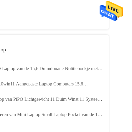
top
 Laptop van de 15,6 Duimdouane Notitieboekje met de
lag van 256GB 512GB 1TB
0win11 Aangepaste Laptop Computers 15,6
m1920x1200 IPS
op van PiPO Lichtgewicht 11 Duim Winst 11 Systeem
0 Mah For Gaming
leren van Mini Laptop Small Laptop Pocket van de 11,6
 Lage Prijs studeng onderwijslaptop