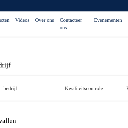
ucten
Videos
Over ons
Contacteer
Evenementen
ons
rijf
bedrijf
Kwaliteitscontrole
vallen