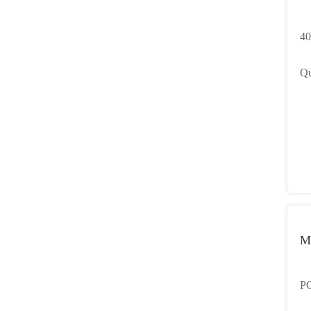
40
EV
Qu
Sc
M
PC
Fa