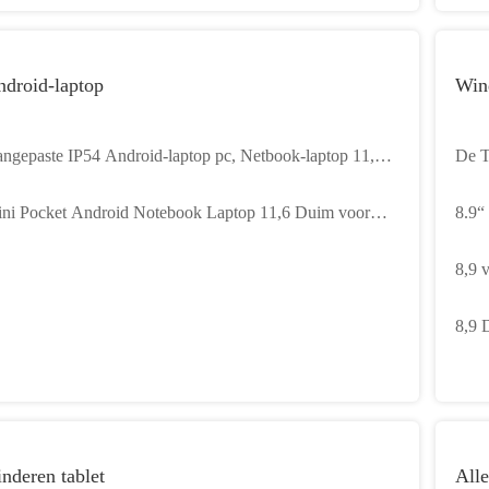
droid-laptop
Win
ngepaste IP54 Android-laptop pc, Netbook-laptop 11,6
De T
ch om te leren
Tabl
ni Pocket Android Notebook Laptop 11,6 Duim voor
8.9“
udent Education
PiPO
8,9 
Hori
8,9 
2GB
nderen tablet
Alle