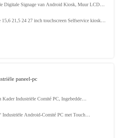
de Digitale Signage van Android Kiosk, Muur LCD
oning op 15,6 Duim 11,6 Duim
e 15,6 21,5 24 27 inch touchscreen Selfservice kiosk
 restaurant
striële paneel-pc
 Kader Industriële Comité PC, Ingebedde
akingsmonitor 21,5 Duim 21 Duim 22 Duim
“ Industriële Android-Comité PC met Touch
en1280x800 Resolutie