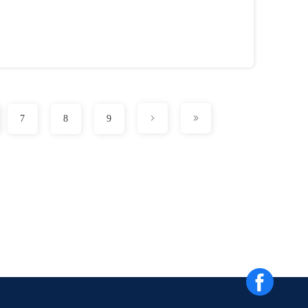
7
8
9